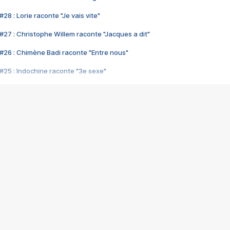
28 : Lorie raconte "Je vais vite"
#27 : Christophe Willem raconte "Jacques a dit"
#26 : Chimène Badi raconte "Entre nous"
#25 : Indochine raconte "3e sexe"
#24 : Zaho raconte "C'est chelou"
#23 : Patrick Bruel raconte "Au café des délices"
#22 : Kyo raconte "Le chemin"
#21 : Nolwenn Leroy raconte "Cassé"
#20 : Patrick Hernandez raconte "Born to be alive"
#19 : Lorie raconte "Près de moi"
#18 : Michael Jones raconte "A nos actes manqués" (avec Jean-Jacque
#17 : Khaled raconte "Aïcha"