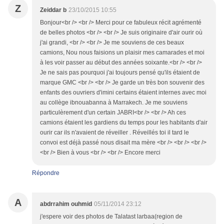
Z
Zeiddar b
23/10/2015 10:55
Bonjour<br /> <br /> Merci pour ce fabuleux récit agrémenté
de belles photos <br /> <br /> Je suis originaire d'air ourir où
j'ai grandi, <br /> <br /> Je me souviens de ces beaux
camions, Nou nous faisions un plaisir mes camarades et moi
à les voir passer au début des années soixante.<br /> <br />
Je ne sais pas pourquoi j'ai toujours pensé qu'ils étaient de
marque GMC <br /> <br /> Je garde un très bon souvenir des
enfants des ouvriers d'imini certains étaient internes avec moi
au collège ibnouabanna à Marrakech. Je me souviens
particulèrement d'un certain JABRI<br /> <br /> Ah ces
camions étaient les gardiens du temps pour les habitants d'air
ourir car ils n'avaient de réveiller . Réveillés toi il tard le
convoi est déjà passé nous disait ma mère <br /> <br /> <br />
<br /> Bien à vous <br /> <br /> Encore merci
Répondre
A
abdrrahim ouhmid
05/11/2014 23:12
j'espere voir des photos de Talatast larbaa(region de