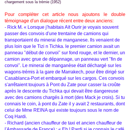
chargement sous la trémie (1952)
Pour compléter cet article nous ajoutons le double
témoignage d'un dialogue récent entre deux anciens:
- Rick M.
« Lorsque j'habitais Aït Ourir je voyais souvent
passer des convois d'une trentaine de camions qui
transportaient du minerai de manganese. Ils venaient de
plus loin que le Tizi n Tichka. le premier camion avait un
panneau "début de convoi" sur fond rouge, et le dernier, un
camion avec grue de dépannage, un panneau vert "fin de
convoi". Le minerai de manganèse était déchargé sur les
wagons-trémis à la gare de Marrakech, pour être dirigé sur
Casablanca-Port et embarqué sur les cargos. Ces convois
s'arrêtaient toujours à Pont du Zate pour casser la croûte
après le descente du Tichka qui devait être dangereuse
avec des camions chargés à mort (des Mack je crois). Si tu
connais le coin, à pont du Zate il y avait 2 restaurants, dont
celui de Mme REINA qui existe toujours sous le nom de
Coq Hardi.
- Richard (ancien chauffeur de taxi et ancien chauffeur de
l'Ambassade de France) : « Eh ! Pardi,si je connais le café