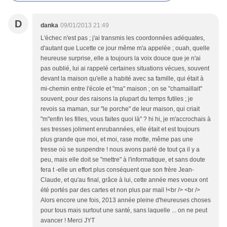
D
danka
09/01/2013 21:49
L'échec n'est pas ; j'ai transmis les coordonnées adéquates,
d'autant que Lucette ce jour même m'a appelée ; ouah, quelle
heureuse surprise, elle a toujours la voix douce que je n'ai
pas oublié, lui ai rappelé certaines situations vécues, souvent
devant la maison qu'elle a habité avec sa famille, qui était à
mi-chemin entre l'école et "ma" maison ; on se "chamaillait"
souvent, pour des raisons la plupart du temps futiles ; je
revois sa maman, sur "le porche" de leur maison, qui criait
"m"enfin les filles, vous faites quoi là" ? hi hi, je m'accrochais à
ses tresses joliment enrubannées, elle était et est toujours
plus grande que moi, et moi, rase motte, même pas une
tresse où se suspendre ! nous avons parlé de tout ça il y a
peu, mais elle doit se "mettre" à l'informatique, et sans doute
fera t -elle un effort plus conséquent que son frère Jean-
Claude, et qu'au final, grâce à lui, cette année mes voeux ont
été portés par des cartes et non plus par mail !<br /> <br />
Alors encore une fois, 2013 année pleine d'heureuses choses
pour tous mais surtout une santé, sans laquelle ... on ne peut
avancer ! Merci JYT