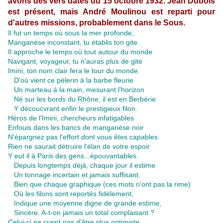
avons des vers datés du 15 octobre 1932. Jean Dubois
est présent, mais André Moulinou est reparti pour
d'autres missions, probablement dans le Sous.
Il fut un temps où sous la mer profonde,
Manganèse inconstant, tu établis ton gite
Il approche le temps où tout autour du monde
Navigant, voyageur, tu n'auras plus de gite
Imini, ton nom clair fera le tour du monde.
D'où vient ce pélerin à la barbe fleurie
Un marteau à la main, mesurant l'horizon
Né sur les bords du Rhône, il est en Berbérie
Y découcvrant enfin le prestigieux filon.
Héros de l'Imini, chercheurs infatigables
Enfouis dans les bancs de manganèse noir
N'épargnez pas l'effort dont vous êtes capables
Rien ne saurait détruire l'élan de votre espoir
Y eut il à Paris des gens...épouvantables.
Depuis longtemps déjà, chaque jour il estime
Un tonnage incertain et jamais suffisant.
Bien que chaque graphique (ces mots n'ont pas la rime)
Où les filons sont reportés fidèlement,
Indique une moyenne digne de grande estime,
Sincère. A-t-on jamais un total complaisant ?
Celui-ci ne craint pas d'être plus optimiste