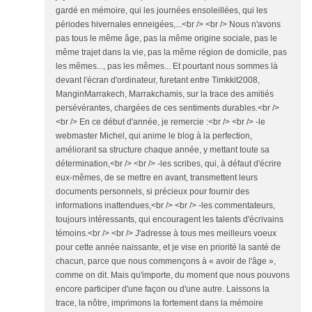
gardé en mémoire, qui les journées ensoleillées, qui les
périodes hivernales enneigées,...<br /> <br /> Nous n'avons
pas tous le même âge, pas la même origine sociale, pas le
même trajet dans la vie, pas la même région de domicile, pas
les mêmes..., pas les mêmes... Et pourtant nous sommes là
devant l'écran d'ordinateur, furetant entre Timkkit2008,
ManginMarrakech, Marrakchamis, sur la trace des amitiés
persévérantes, chargées de ces sentiments durables.<br />
<br /> En ce début d'année, je remercie :<br /> <br /> -le
webmaster Michel, qui anime le blog à la perfection,
améliorant sa structure chaque année, y mettant toute sa
détermination,<br /> <br /> -les scribes, qui, à défaut d'écrire
eux-mêmes, de se mettre en avant, transmettent leurs
documents personnels, si précieux pour fournir des
informations inattendues,<br /> <br /> -les commentateurs,
toujours intéressants, qui encouragent les talents d'écrivains
témoins.<br /> <br /> J'adresse à tous mes meilleurs voeux
pour cette année naissante, et je vise en priorité la santé de
chacun, parce que nous commençons à « avoir de l'âge »,
comme on dit. Mais qu'importe, du moment que nous pouvons
encore participer d'une façon ou d'une autre. Laissons la
trace, la nôtre, imprimons la fortement dans la mémoire