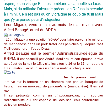
asperge son visage Et le psilomélane a camouflé sa face.
Mais, si du militaire l'absurde précaution Refusa la sécurité
à l'Imini, Ce n'est pas qu'on y craigne le coup de fusil Mais
que j'y ai pensé peur d'indigestion.
Léon Migaux, venu à Imini au mois de mai, revient avec
Alfred Beaugé, aussi du BRPM.
Léon Migaux a une solution '
rêvée'
pour faire parvenir le minerai
de manganèse dans un port: frêter des péniches qui depuis l'asif
Tidili descendront l'oued Draa.
Alfred Beaugé est le premier Administrateur-délégué du
BRPM.
Il est accueilli par André Moulinou et son épouse, arrive
au début de la nuit le 15, visite les sites le 16 et le 17, et repart le
18 au matin. Il écrit un sixain chaque matin et chaque soir.
Dés le premier matin, il
trouve sur la fenêtre de sa chambre non pas un bouquet de
fleurs, mais un morceau de
psilomelane
(manganèse). Il en est
ravi.
Il se présente comme un
rhabdomancien
, un sourcier
radiesthésiste qui est capable de localiser l'eau souterraine. Il
utilise un pendule.