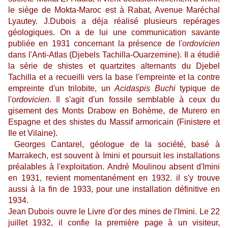
le siège de Mokta-Maroc est à Rabat, Avenue Maréchal
Lyautey. J.Dubois a déja réalisé plusieurs repérages
géologiques. On a de lui une communication savante
publiée en 1931 concernant la présence de l'
ordovicien
dans l'Anti-Atlas (Djebels Tachilla-Ouarzemine). Il a étudié
la série de shistes et quartzites alternants du Djebel
Tachilla et a recueilli vers la base l'empreinte et la contre
empreinte d'un trilobite, un
Acidaspis Buchi
typique de
l'
ordovicien
. Il s'agit d'un fossile semblable à ceux du
gisement des Monts Drabow en Bohème, de Murero en
Espagne et des shistes du Massif armoricain (Finistere et
Ile et Vilaine).
Georges Cantarel, géologue de la société, basé à
Marrakech, est souvent à Imini et poursuit les installations
préalables à l'exploitation. André Moulinou absent d'Imini
en 1931, revient momentanément en 1932. il s'y trouve
aussi à la fin de 1933, pour une installation définitive en
1934.
Jean Dubois ouvre le Livre d'or des mines de l'Imini. Le 22
juillet 1932, il confie la première page à un visiteur,