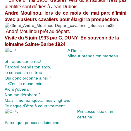
En ce 8 mai 1933, d'autres vers dont l'auteur n'est pas
identifié sont dédiés à Jean Dubois.
André Moulinou, lors de ce mois de mai part d'Imini
avec plusieurs cavaliers pour élargir la prospection.
André Moulinou prêt au départ.
Visite du 5 juin 1933 par G. DUNY En souvenir de la
lointaine Sainte-Barbe 1924
A l'Imini
Mineur prends ton marteau
et frappe sur le roc!
Pardon! prends ton stylo,
je consens à ce troc
Qui donc ordonne ainsi ?
_ C'est la muse Imini
Alors j'obéirai,
Non me déroberai?
Mais il me manque... mes vingt ans
Je risque d'être à court vraiment
Princesse idéale, in
certaine
Parce que princesse lointaine,