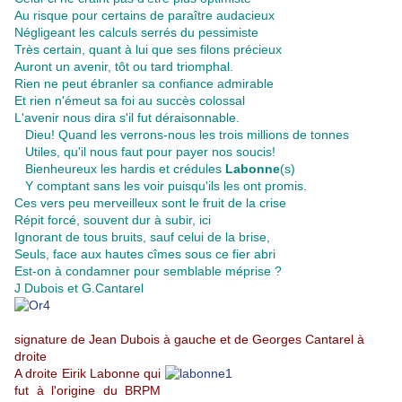
Au risque pour certains de paraître audacieux
Négligeant les calculs serrés du pessimiste
Très certain, quant à lui que ses filons précieux
Auront un avenir, tôt ou tard triomphal.
Rien ne peut ébranler sa confiance admirable
Et rien n'émeut sa foi au succès colossal
L'avenir nous dira s'il fut déraisonnable.
Dieu! Quand les verrons-nous les trois millions de tonnes
Utiles, qu'il nous faut pour payer nos soucis!
Bienheureux les hardis et crédules
Labonne
(s)
Y comptant sans les voir puisqu'ils les ont promis.
Ces vers peu merveilleux sont le fruit de la crise
Répit forcé, souvent dur à subir, ici
Ignorant de tous bruits, sauf celui de la brise,
Seuls, face aux hautes cîmes sous ce fier abri
Est-on à condamner pour semblable méprise ?
J Dubois et G.Cantarel
signature de Jean Dubois à gauche et de Georges Cantarel à
droite
A droite Eirik Labonne qui
fut à l'origine du BRPM