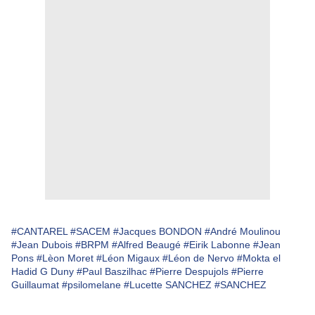
#CANTAREL
#SACEM
#Jacques BONDON
#André Moulinou
#Jean Dubois
#BRPM
#Alfred Beaugé
#Eirik Labonne
#Jean
Pons
#Lèon Moret
#Léon Migaux
#Léon de Nervo
#Mokta el
Hadid G Duny
#Paul Baszilhac
#Pierre Despujols
#Pierre
Guillaumat
#psilomelane
#Lucette SANCHEZ
#SANCHEZ