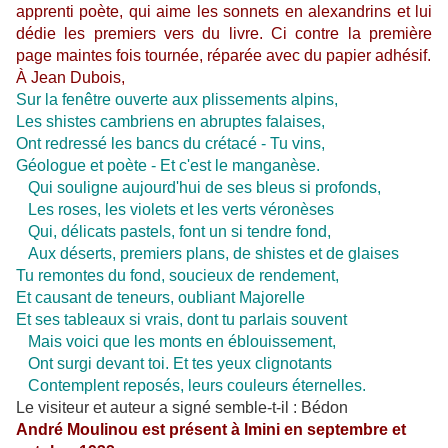
apprenti poète, qui aime les sonnets en alexandrins et lui
dédie les premiers vers du livre. Ci contre la première
page maintes fois tournée, réparée avec du papier adhésif.
À Jean Dubois,
Sur la fenêtre ouverte aux plissements alpins,
Les shistes cambriens en abruptes falaises,
Ont redressé les bancs du crétacé - Tu vins,
Géologue et poète - Et c'est le manganèse.
Qui souligne aujourd'hui de ses bleus si profonds,
Les roses, les violets et les verts véronèses
Qui, délicats pastels, font un si tendre fond,
Aux déserts, premiers plans, de shistes et de glaises
Tu remontes du fond, soucieux de rendement,
Et causant de teneurs, oubliant Majorelle
Et ses tableaux si vrais, dont tu parlais souvent
Mais voici que les monts en éblouissement,
Ont surgi devant toi. Et tes yeux clignotants
Contemplent reposés, leurs couleurs éternelles.
Le visiteur et auteur a signé semble-t-il : Bédon
André Moulinou est présent à Imini en septembre et