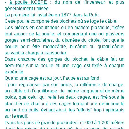
-
à poulie
KOEPE
: du nom de l’inventeur, et plus
généralement utilisée.
La première fut installée en 1877 dans la Ruhr
Cette poulie comporte des blochets où se loge le câble.
Ces pièces en caoutchouc ou en matière plastique, fixées
tout autour de la poulie, et comprenant une ou plusieurs
gorges semi-circulaires, du diamètre du câble, font que la
poulie peut être monocâble, bi-câble ou quadri-câble,
suivant la charge à transporter.
Dans chacune des gorges du blochet, le câble fait un
demi-tour sur la poulie et une cage est fixée à chaque
extrémité.
Quand une cage est au jour, l’autre est au fond :
- pour régulariser par son poids, la différence de charge,
un câble dit d’équilibrage, de même longueur et de même
poids, que celui qui relie les deux cages, est fixé sous le
plancher de chacune des cages formant une demi boucle
au fond du puits, évitant ainsi, les "efforts" trop importants
sur le treuil.
Dans les puits de grande profondeur (1 000 à 1 200 mètres
dans les mines de charbon) où des wagons de grande