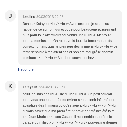
J
joseline
30/03/2013 22:58
Bonjour Kafayeur!<br /> <br /> Avec émotion je souris au
rappel de ce surnom qui évoque pour beaucoup et sûrement
plus pour toi d'affectueux souvenirs.<br /> <br /> Mabrouk
pour ta nomination! On retrouve là toute la force morale du
contact humain, qualité première des Iminiens.<br /> <br /> Je
reste sensible à tes attentions et bon gré mal gré le chemin
continue...<br /> <br /> Mon bon souvenir chez toi.
Répondre
K
kafayeur
28/03/2013 21:57
salut les Iminiens<br /> <br /> <br /> <br /> Un petit coucou
pour vous encourager à persévérer à nous tenir informé des
actualités des Iminiens ou qu'ils soient.<br /> <br /> <br /> <br
/> vous savez que ma première photo d'identité m'a été faite
par Jean Marie dans son Garage il me semble que c'est le
garage du milieu.<br /> <br /> <br /> <br /> pouvez me donner