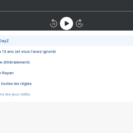
 DayZ
 a 13 ans (et vous l'avez ignoré)
e (littéralement)
im Rayan
 toutes les règles
s les jeux vidéo
us choquant de Rockstar ? - Le scandale BULLY
e plus moche de Steam
du RÊVE tourne au CAUCHEMAR