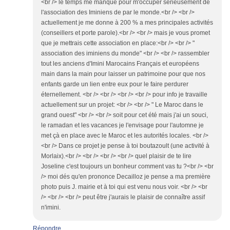
<br /> le temps me manque pour m'occuper sérieusement de
l'association des Iminiens de par le monde.<br /> <br />
actuellement je me donne à 200 % a mes principales activités
(conseillers et porte parole).<br /> <br /> mais je vous promet
que je mettrais cette association en place:<br /> <br /> "
association des iminiens du monde" <br /> <br /> rassembler
tout les anciens d'Imini Marocains Français et européens
main dans la main pour laisser un patrimoine pour que nos
enfants garde un lien entre eux pour le faire perdurer
éternellement. <br /> <br /> <br /> <br /> pour info je travaille
actuellement sur un projet: <br /> <br /> " Le Maroc dans le
grand ouest" <br /> <br /> soit pour cet été mais j'ai un souci,
le ramadan et les vacances je l'envisage pour l'automne je
met çà en place avec le Maroc et les autorités locales. <br />
<br /> Dans ce projet je pense à toi boutazoult (une activité à
Morlaix).<br /> <br /> <br /> <br /> quel plaisir de te lire
Joseline c'est toujours un bonheur comment vas tu ?<br /> <br
/> moi dés qu'en prononce Decailloz je pense a ma première
photo puis J. mairie et à toi qui est venu nous voir. <br /> <br
/> <br /> <br /> peut être j'aurais le plaisir de connaître assif
n'imini.
Répondre