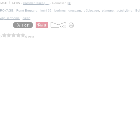
IMKIT à 14:05 -
Commentaires [
…
]
- Permalien [
#
]
DROYAGE
,
René Bertrand
,
Imini 62
,
berlines
,
dressant
,
déblocage
,
plateure
,
acéthylène
,
Be
Willy Berthome
,
Zizan
 ?
0 vote