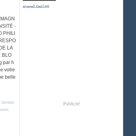
أعضاء المجموعة.ppt
N MAGN
SITÉ -
 PHILI
 RESPO
DE LA
 BLO
g par h
de votre
ne belle
,
Dagrada
,
Publicité
bouret
,