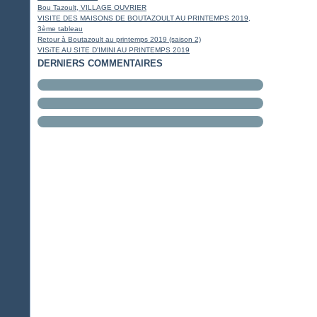
Janvier
Janvier
Mars
Avril
(15)
(16)
(1)
(5)
Bou Tazoult, VILLAGE OUVRIER
Février
Mars
(11)
(12)
VISITE DES MAISONS DE BOUTAZOULT AU PRINTEMPS 2019,
Janvier
(7)
3ème tableau
Retour à Boutazoult au printemps 2019 (saison 2)
VISiTE AU SITE D'IMINI AU PRINTEMPS 2019
DERNIERS COMMENTAIRES