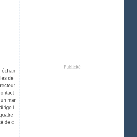
Publicité
un échan
oles de
recteur
contact
 un mar
irige l
 quatre
é de c