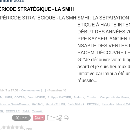
embre 2012
ÉRIODE STRATÉGIQUE - LA SMHI
SMHI : LA SÉPARATIO
ÉTIQUE À HAUTE INTEN
DÉBUT DES ANNÉES 70
PPE KAYSER, ANCIEN
NSABLE DES VENTES 
SACEM, DÉCOUVRE LE
G: "Je découvre votre blo
asard et je suis heureux 
initiative car Imini a été u
réussite...
IMKIT à 17:57 -
Commentaires [
…
]
- Permalien [
#
]
EM
,
IMINI
,
COTTIN
,
Jean MOINE
,
Philippe KAYSER
,
Andorra
,
Comilog
,
Compagnie de Mokta
ines de Saint-Etienne
,
HAJJAJI
,
Henri KELLER
,
Jack Blalock
,
KETTANI
,
Livre d'or
,
Marcel Ta
ER
,
RÉROLLE
,
SMHI
,
Trissotin
 ?
0 vote