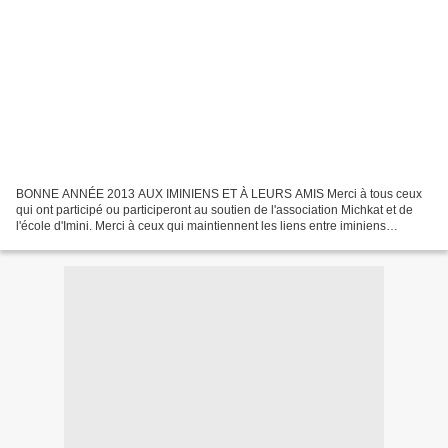
BONNE ANNÉE 2013 AUX IMINIENS ET À LEURS AMIS Merci à tous ceux
qui ont participé ou participeront au soutien de l'association Michkat et de
l'école d'Imini. Merci à ceux qui maintiennent les liens entre iminiens
d'autrefois et/ou d'aujourd'hui et qui...